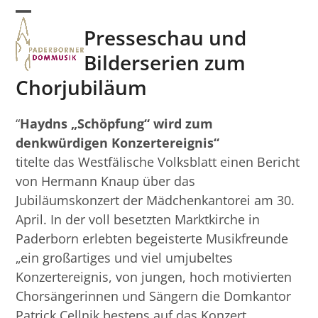
Skip
Open
Close
to
Presseschau und
mobile
mobile
content
Bilderserien zum
menu
menu
Chorjubiläum
“
Haydns „Schöpfung“ wird zum
denkwürdigen Konzertereignis“
titelte das Westfälische Volksblatt einen Bericht
von Hermann Knaup über das
Jubiläumskonzert der Mädchenkantorei am 30.
April. In der voll besetzten Marktkirche in
Paderborn erlebten begeisterte Musikfreunde
„ein großartiges und viel umjubeltes
Konzertereignis, von jungen, hoch motivierten
Chorsängerinnen und Sängern die Domkantor
Patrick Cellnik bestens auf das Konzert