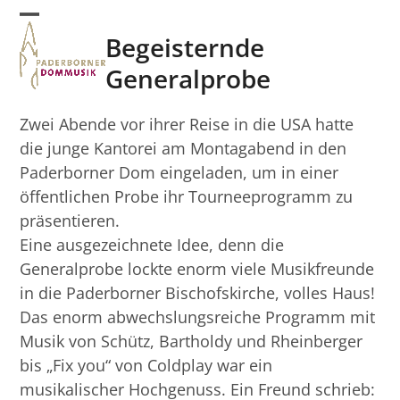
Skip
Open
Close
to
Begeisternde
mobile
mobile
content
Generalprobe
menu
menu
Zwei Abende vor ihrer Reise in die USA hatte
die junge Kantorei am Montagabend in den
Paderborner Dom eingeladen, um in einer
öffentlichen Probe ihr Tourneeprogramm zu
präsentieren.
Eine ausgezeichnete Idee, denn die
Generalprobe lockte enorm viele Musikfreunde
in die Paderborner Bischofskirche, volles Haus!
Das enorm abwechslungsreiche Programm mit
Musik von Schütz, Bartholdy und Rheinberger
bis „Fix you“ von Coldplay war ein
musikalischer Hochgenuss. Ein Freund schrieb: