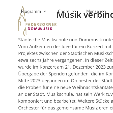
Skip
to
Programm
Chöre
Menschen
Musik verbin
content
Städtische Musikschule und Dommusik unters
Vom Aufkeimen der Idee für ein Konzert mit
Projektes zwischen der Städtischen Musiks
etwa sechs Jahre vergangenen. In dieser Zei
wurde im Konzert am 21. Dezember 2023 zum 
Übergabe der Spenden gefunden, die im Ko
Mitte 2023 begannen im Orchester der Stä
die Proben für eine neue Weihnachtskantate
an der Städt. Musikschule, hat sein Werk z
komponiert und bearbeitet. Weitere Stücke
Orchester für das gemeinsame Musizieren ein