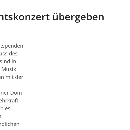
htskonzert übergeben
ertspenden
uss des
sind in
e Musik
n mit der
orner Dom
ehrkraft
mbles
m
ndlichen