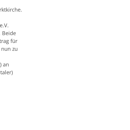
ktkirche.
e.V.
. Beide
trag für
 nun zu
) an
taler)