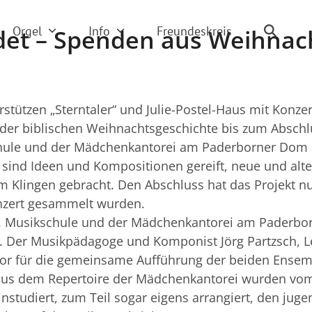
Orgel
Info
Freundeskreis
det – Spenden aus Weihnac
tützen „Sterntaler“ und Julie-Postel-Haus mit Konz
 der biblischen Weihnachtsgeschichte bis zum Abschl
chule und der Mädchenkantorei am Paderborner Dom 
t sind Ideen und Kompositionen gereift, neue und alt
Klingen gebracht. Den Abschluss hat das Projekt nu
nzert gesammelt wurden.
dt. Musikschule und der Mädchenkantorei am Paderb
. Der Musikpädagoge und Komponist Jörg Partzsch, L
uvor für die gemeinsame Aufführung der beiden Ense
 aus dem Repertoire der Mädchenkantorei wurden vo
studiert, zum Teil sogar eigens arrangiert, den juge