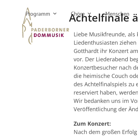
Skip
to
Programm
Chöre
Menschen
Achtelfinale 
content
Liebe Musikfreunde, als 
Liedenthusiasten ziehen
Gotthardt ihr Konzert a
vor. Der Liederabend beg
Konzertbesucher nach d
die heimische Couch od
des Achtelfinalspiels zu 
reserviert haben, werden
Wir bedanken uns im Vor
Veröffentlichung der Än
Zum Konzert:
Nach dem großen Erfolg d