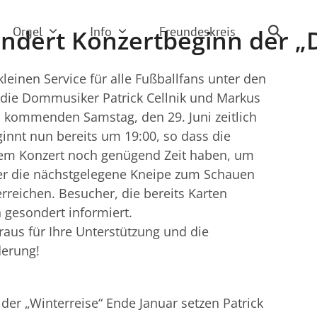
Orgel
Info
Freundeskreis
ändert Konzertbeginn der „D
kleinen Service für alle Fußballfans unter den
 die Dommusiker Patrick Cellnik und Markus
m kommenden Samstag, den 29. Juni zeitlich
innt nun bereits um 19:00, so dass die
em Konzert noch genügend Zeit haben, um
er die nächstgelegene Kneipe zum Schauen
erreichen. Besucher, die bereits Karten
 gesondert informiert.
aus für Ihre Unterstützung und die
derung!
er „Winterreise“ Ende Januar setzen Patrick