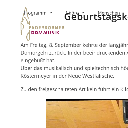
Skip
to
Programm
Chöre
Menschen
Geburtstagsk
content
Am Freitag, 8. September kehrte der langjäh
Domorgeln zurück. In der beeindruckenden Au
eingebüßt hat.
Über das musikalisch und spieltechnisch h
Köstermeyer in der Neue Westfälische.
Zu den freigeschalteten Artikeln führt ein Kli