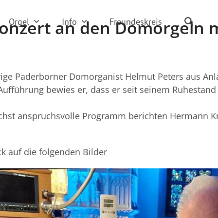
Orgel
Info
Freundeskreis
onzert an den Domorgeln m
rige Paderborner Domorganist Helmut Peters aus Anla
fführung bewies er, dass er seit seinem Ruhestand ni
öchst anspruchsvolle Programm berichten Hermann K
ck auf die folgenden Bilder