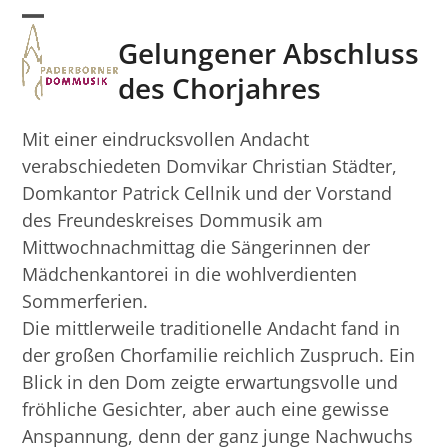
Skip
Open
Close
to
Gelungener Abschluss
mobile
mobile
content
des Chorjahres
menu
menu
Mit einer eindrucksvollen Andacht
verabschiedeten Domvikar Christian Städter,
Domkantor Patrick Cellnik und der Vorstand
des Freundeskreises Dommusik am
Mittwochnachmittag die Sängerinnen der
Mädchenkantorei in die wohlverdienten
Sommerferien.
Die mittlerweile traditionelle Andacht fand in
der großen Chorfamilie reichlich Zuspruch. Ein
Blick in den Dom zeigte erwartungsvolle und
fröhliche Gesichter, aber auch eine gewisse
Anspannung, denn der ganz junge Nachwuchs