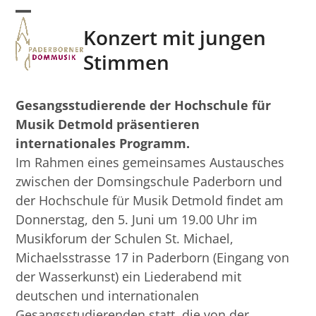
Skip
Open
Close
to
Konzert mit jungen
mobile
mobile
content
Stimmen
menu
menu
Gesangsstudierende der Hochschule für
Musik Detmold präsentieren
internationales Programm.
Im Rahmen eines gemeinsames Austausches
zwischen der Domsingschule Paderborn und
der Hochschule für Musik Detmold findet am
Donnerstag, den 5. Juni um 19.00 Uhr im
Musikforum der Schulen St. Michael,
Michaelsstrasse 17 in Paderborn (Eingang von
der Wasserkunst) ein Liederabend mit
deutschen und internationalen
Gesangsstudierenden statt, die von der