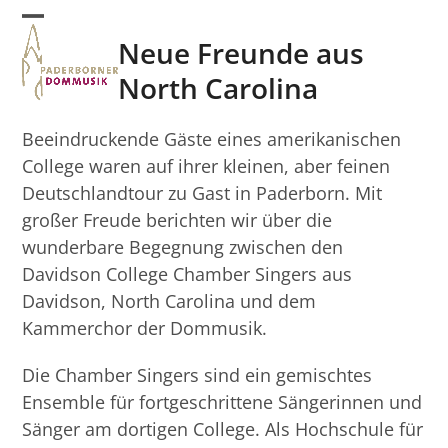
Skip
Open
Close
to
Neue Freunde aus
mobile
mobile
content
North Carolina
menu
menu
Beeindruckende Gäste eines amerikanischen
College waren auf ihrer kleinen, aber feinen
Deutschlandtour zu Gast in Paderborn. Mit
großer Freude berichten wir über die
wunderbare Begegnung zwischen den
Davidson College Chamber Singers aus
Davidson, North Carolina und dem
Kammerchor der Dommusik.
Die Chamber Singers sind ein gemischtes
Ensemble für fortgeschrittene Sängerinnen und
Sänger am dortigen College. Als Hochschule für