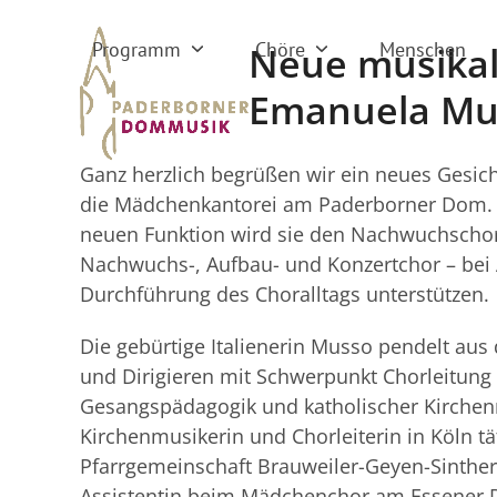
Skip
to
Programm
Chöre
Menschen
Neue musikal
content
Emanuela Mu
Ganz herzlich begrüßen wir ein neues Gesi
die Mädchenkantorei am Paderborner Dom. 
neuen Funktion wird sie den Nachwuchschor
Nachwuchs-, Aufbau- und Konzertchor – bei A
Durchführung des Choralltags unterstützen.
Die gebürtige Italienerin Musso pendelt aus
und Dirigieren mit Schwerpunkt Chorleitung 
Gesangspädagogik und katholischer Kirchenm
Kirchenmusikerin und Chorleiterin in Köln 
Pfarrgemeinschaft Brauweiler-Geyen-Sinther
Assistentin beim Mädchenchor am Essener