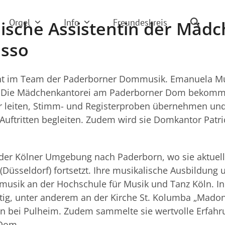
Orgel
Info
Freundeskreis
ische Assistentin der Mädc
sso
cht im Team der Paderborner Dommusik. Emanuela Mus
Die Mädchenkantorei am Paderborner Dom bekommt d
 leiten, Stimm- und Registerproben übernehmen und
uftritten begleiten. Zudem wird sie Domkantor Patric
 der Kölner Umgebung nach Paderborn, wo sie aktuell
(Düsseldorf) fortsetzt. Ihre musikalische Ausbildung 
usik an der Hochschule für Musik und Tanz Köln. In 
tätig, unter anderem an der Kirche St. Kolumba „Mad
n bei Pulheim. Zudem sammelte sie wertvolle Erfahr
 Dom.