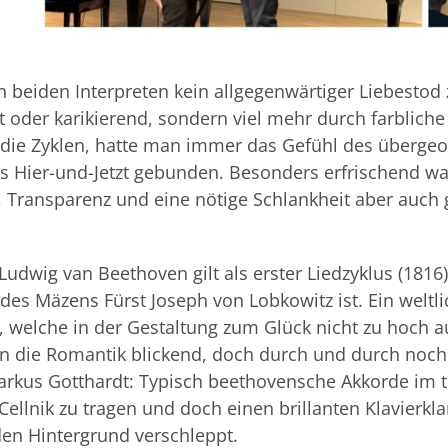
on beiden Interpreten kein allgegenwärtiger Liebestod
et oder karikierend, sondern viel mehr durch farbli
die Zyklen, hatte man immer das Gefühl des übergeor
as Hier-und-Jetzt gebunden. Besonders erfrischend wa
t, Transparenz und eine nötige Schlankheit aber au
Ludwig van Beethoven gilt als erster Liedzyklus (1816)
des Mäzens Fürst Joseph von Lobkowitz ist. Ein weltl
, welche in der Gestaltung zum Glück nicht zu hoch 
in die Romantik blickend, doch durch und durch noch 
kus Gotthardt: Typisch beethovensche Akkorde im ti
l Cellnik zu tragen und doch einen brillanten Klavier
den Hintergrund verschleppt.