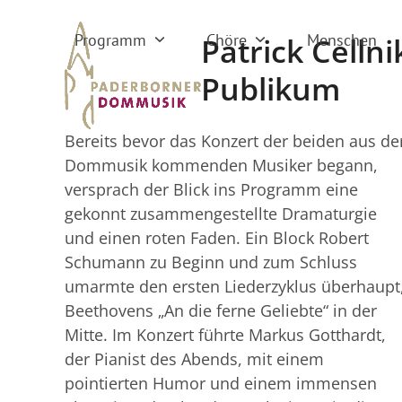
Skip
to
Programm
Chöre
Menschen
Patrick Celln
content
Publikum
Bereits bevor das Konzert der beiden aus de
Dommusik kommenden Musiker begann,
versprach der Blick ins Programm eine
gekonnt zusammengestellte Dramaturgie
und einen roten Faden. Ein Block Robert
Schumann zu Beginn und zum Schluss
umarmte den ersten Liederzyklus überhaupt
Beethovens „An die ferne Geliebte“ in der
Mitte. Im Konzert führte Markus Gotthardt,
der Pianist des Abends, mit einem
pointierten Humor und einem immensen