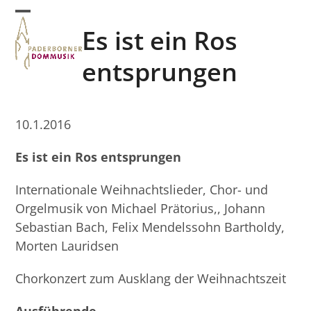
Skip
Open
Close
to
Es ist ein Ros
mobile
mobile
content
menu
menu
entsprungen
10.1.2016
Es ist ein Ros entsprungen
Internationale Weihnachtslieder, Chor- und
Orgelmusik von Michael Prätorius,, Johann
Sebastian Bach, Felix Mendelssohn Bartholdy,
Morten Lauridsen
Chorkonzert zum Ausklang der Weihnachtszeit