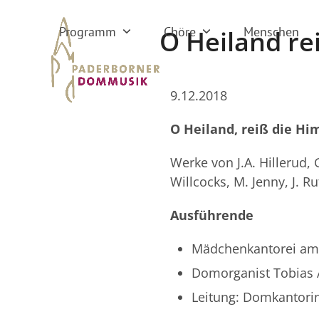
Skip
to
Programm
Chöre
Menschen
O Heiland re
content
9.12.2018
O Heiland, reiß die H
Werke von J.A. Hillerud, 
Willcocks, M. Jenny, J. Rut
Ausführende
Mädchenkantorei am
Domorganist Tobias 
Leitung: Domkantorin