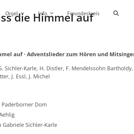
Orgel
Info
Freundeskreis
iss die Himmel auf
immel auf · Adventslieder zum Hören und Mitsinge
G. Sichler-Karle, H. Distler, F. Mendelssohn Bartholdy,
ter, J. Essl, J. Michel
 Paderborner Dom
Aehlig
 Gabriele Sichler-Karle