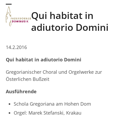
Skip
Open
Close
to
Qui habitat in
mobile
mobile
content
menu
menu
adiutorio Domini
14.2.2016
Qui habitat in adiutorio Domini
Gregorianischer Choral und Orgelwerke zur
Österlichen Bußzeit
Ausführende
Schola Gregoriana am Hohen Dom
Orgel: Marek Stefanski, Krakau