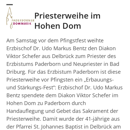
Skip
Open
Close
to
Priesterweihe im
mobile
mobile
content
Hohen Dom
menu
menu
Am Samstag vor dem Pfingstfest weihte
Erzbischof Dr. Udo Markus Bentz den Diakon
Viktor Schefer aus Delbrück zum Priester des
Erzbistums Paderborn und Neupriester in Bad
Driburg. Für das Erzbistum Paderborn ist diese
Priesterweihe vor Pfingsten ein „Erbauungs-
und Stärkungs-Fest“: Erzbischof Dr. Udo Markus
Bentz spendete dem Diakon Viktor Schefer im
Hohen Dom zu Paderborn durch
Handauflegung und Gebet das Sakrament der
Priesterweihe. Damit wurde der 41-jährige aus
der Pfarrei St. Johannes Baptist in Delbrück am