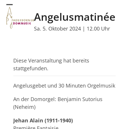
Skip
Open
Close
to
Angelusmatinée
mobile
mobile
content
menu
menu
Sa. 5. Oktober 2024 | 12.00 Uhr
Diese Veranstaltung hat bereits
stattgefunden.
Angelusgebet und 30 Minuten Orgelmusik
An der Domorgel: Benjamin Sutorius
(Neheim)
Jehan Alain (1911-1940)
Première Fantaisie