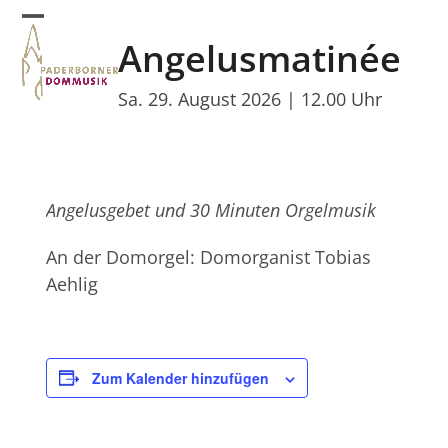
Skip
Open
Close
to
Angelusmatinée
mobile
mobile
content
menu
menu
Sa. 29. August 2026 | 12.00 Uhr
Angelusgebet und 30 Minuten Orgelmusik
An der Domorgel: Domorganist Tobias
Aehlig
Zum Kalender hinzufügen