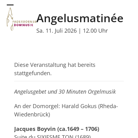
Skip
Open
Close
to
Angelusmatinée
mobile
mobile
content
menu
menu
Sa. 11. Juli 2026 | 12.00 Uhr
Diese Veranstaltung hat bereits
stattgefunden.
Angelusgebet und 30 Minuten Orgelmusik
An der Domorgel: Harald Gokus (Rheda-
Wiedenbrück)
Jacques Boyvin (ca.1649 – 1706)
Suite du SIXIESME TON (1689)