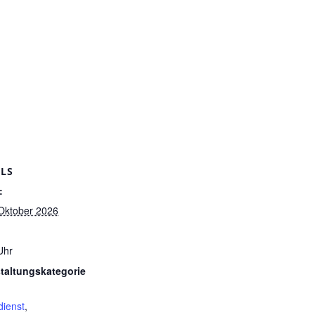
ILS
:
 Oktober 2026
Uhr
taltungskategorie
dienst
,