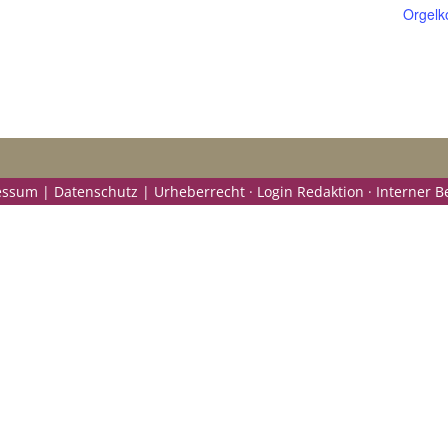
Orgelk
ssum | Datenschutz | Urheberrecht ·
Login Redaktion ·
Interner B