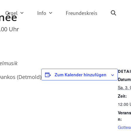
Orgel
Info
Freundeskreis
née
.00 Uhr
elmusik
DETA
Zum Kalender hinzufügen
 Dankos (Detmold)
Datum
Sa. 3.
Zeit:
12.00 
Verans
n:
Gottes