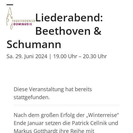
Skip
Open
Close
to
Liederabend:
mobile
mobile
content
menu
menu
Beethoven &
Schumann
Sa. 29. Juni 2024 | 19.00 Uhr
–
20.30 Uhr
Diese Veranstaltung hat bereits
stattgefunden.
Nach dem großen Erfolg der „Winterreise“
Ende Januar setzen die Patrick Cellnik und
Markus Gotthardt ihre Reihe mit