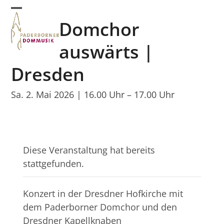
Skip
Open
Close
to
Domchor
mobile
mobile
content
menu
menu
auswärts |
Dresden
Sa. 2. Mai 2026 | 16.00 Uhr
–
17.00 Uhr
Diese Veranstaltung hat bereits
stattgefunden.
Konzert in der Dresdner Hofkirche mit
dem Paderborner Domchor und den
Dresdner Kapellknaben