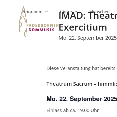
Skip
to
Programm
Chöre
Menschen
IMAD: Theat
content
Exercitium
Mo. 22. September 2025
Diese Veranstaltung hat bereits
Theatrum Sacrum – himmlis
Mo. 22. September 2025 
Einlass ab ca. 19.00 Uhr