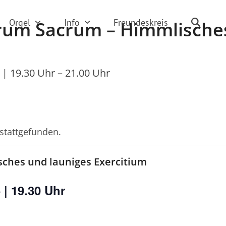
Orgel
Info
Freundeskreis
rum Sacrum – Himmlisches
 | 19.30 Uhr
–
21.00 Uhr
 stattgefunden.
ches und launiges Exercitium
| 19.30 Uhr