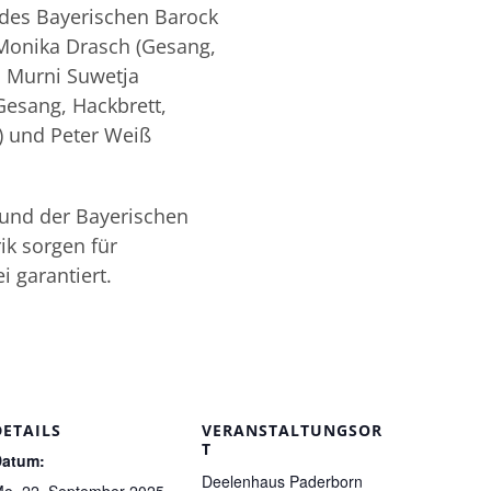
 des Bayerischen Barock
Monika Drasch (Gesang,
, Murni Suwetja
Gesang, Hackbrett,
) und Peter Weiß
 und der Bayerischen
ik sorgen für
 garantiert.
DETAILS
VERANSTALTUNGSOR
T
Datum:
Deelenhaus Paderborn
o. 22. September 2025