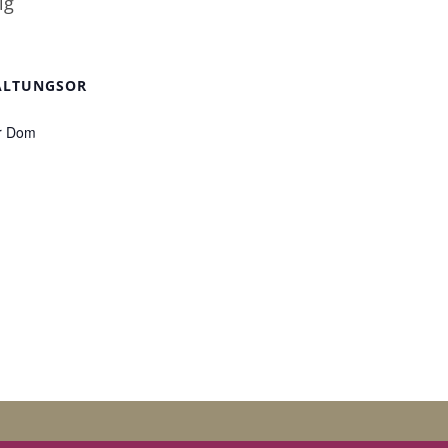
ig
ALTUNGSOR
r Dom