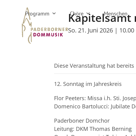
Skip
to
Programm
Chöre
Menschen
Kapitelsamt
content
So. 21. Juni 2026 | 10.00
Diese Veranstaltung hat bereits
12. Sonntag im Jahreskreis
Flor Peeters: Missa i.h. Sti. Jose
Domenico Bartolucci: Jubilate D
Paderboner Domchor
Leitung: DKM Thomas Berning