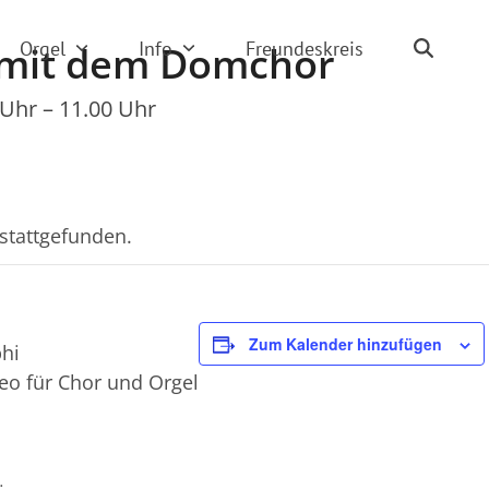
Orgel
Info
Freundeskreis
 mit dem Domchor
 Uhr
–
11.00 Uhr
 stattgefunden.
Zum Kalender hinzufügen
phi
eo für Chor und Orgel