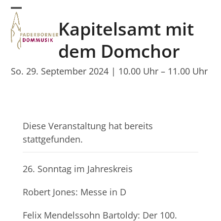
Skip
Open
Close
to
Kapitelsamt mit
mobile
mobile
content
menu
menu
dem Domchor
So. 29. September 2024 | 10.00 Uhr
–
11.00 Uhr
Diese Veranstaltung hat bereits
stattgefunden.
26. Sonntag im Jahreskreis
Robert Jones: Messe in D
Felix Mendelssohn Bartoldy: Der 100.