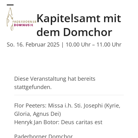
Skip
Open
Close
to
Kapitelsamt mit
mobile
mobile
content
menu
menu
dem Domchor
So. 16. Februar 2025 | 10.00 Uhr
–
11.00 Uhr
Diese Veranstaltung hat bereits
stattgefunden.
Flor Peeters: Missa i.h. Sti. Josephi (Kyrie,
Gloria, Agnus Dei)
Henryk Jan Botor: Deus caritas est
Paderborner Domchor