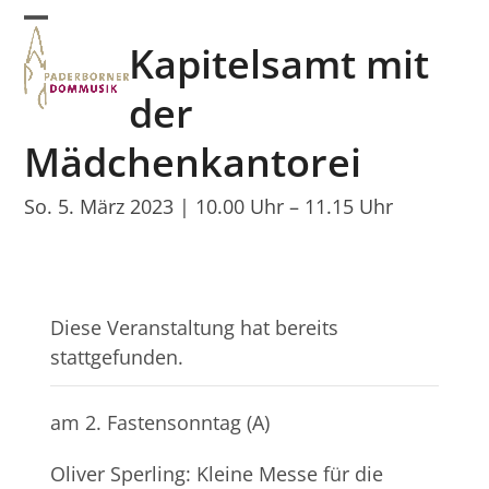
Skip
Open
Close
to
Kapitelsamt mit
mobile
mobile
content
menu
menu
der
Mädchenkantorei
So. 5. März 2023 | 10.00 Uhr
–
11.15 Uhr
Diese Veranstaltung hat bereits
stattgefunden.
am 2. Fastensonntag (A)
Oliver Sperling: Kleine Messe für die