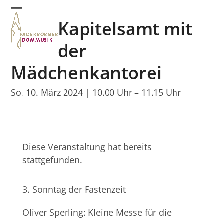
Skip
Open
Close
to
Kapitelsamt mit
mobile
mobile
content
menu
menu
der
Mädchenkantorei
So. 10. März 2024 | 10.00 Uhr
–
11.15 Uhr
Diese Veranstaltung hat bereits
stattgefunden.
3. Sonntag der Fastenzeit
Oliver Sperling: Kleine Messe für die