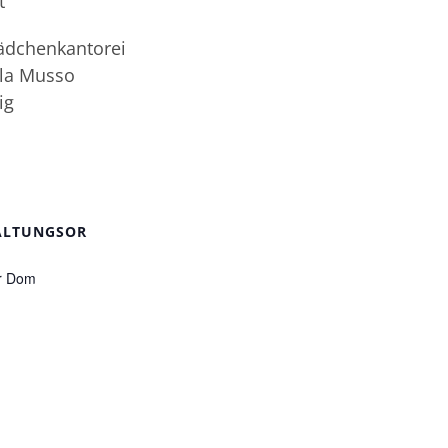
t
ädchenkantorei
ela Musso
ig
ALTUNGSOR
r Dom