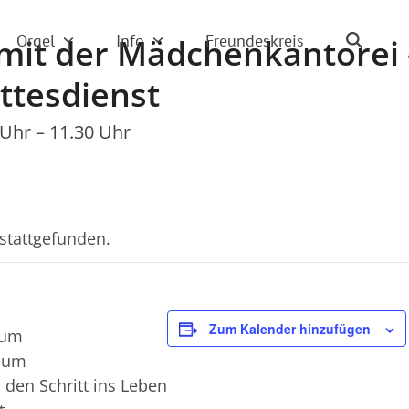
Orgel
Info
Freundeskreis
mit der Mädchenkantorei 
tesdienst
 Uhr
–
11.30 Uhr
 stattgefunden.
Zum Kalender hinzufügen
rum
Deum
 den Schritt ins Leben