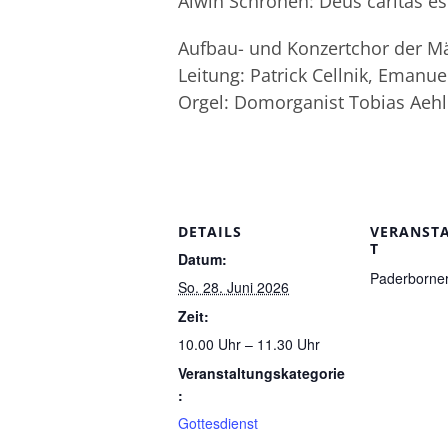
Alwin Schronen: Deus caritas es
Aufbau- und Konzertchor der M
Leitung: Patrick Cellnik, Emanu
Orgel: Domorganist Tobias Aehl
DETAILS
VERANST
T
Datum:
Paderborne
So. 28. Juni 2026
Zeit:
10.00 Uhr – 11.30 Uhr
Veranstaltungskategorie
:
Gottesdienst