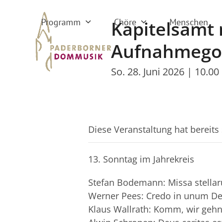
Skip
to
Programm
Chöre
Menschen
Kapitelsamt 
content
Aufnahmegot
So. 28. Juni 2026 | 10.00
Diese Veranstaltung hat bereits
13. Sonntag im Jahrekreis
Stefan Bodemann: Missa stella
Werner Pees: Credo in unum 
Klaus Wallrath: Komm, wir gehn