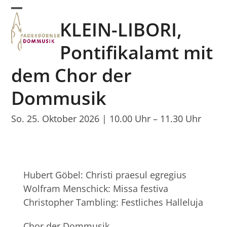
Skip
Open
Close
to
KLEIN-LIBORI,
mobile
mobile
content
menu
menu
Pontifikalamt mit
dem Chor der
Dommusik
So. 25. Oktober 2026 | 10.00 Uhr
–
11.30 Uhr
Hubert Göbel: Christi praesul egregius
Wolfram Menschick: Missa festiva
Christopher Tambling: Festliches Halleluja
Chor der Dommusik