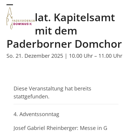
Skip
Open
Close
to
lat. Kapitelsamt
mobile
mobile
content
menu
menu
mit dem
Paderborner Domchor
So. 21. Dezember 2025 | 10.00 Uhr
–
11.00 Uhr
Diese Veranstaltung hat bereits
stattgefunden.
4. Adventssonntag
Josef Gabriel Rheinberger: Messe in G