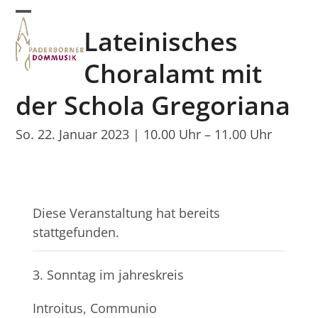
Skip
Open
Close
to
Lateinisches
mobile
mobile
content
menu
menu
Choralamt mit
der Schola Gregoriana
So. 22. Januar 2023 | 10.00 Uhr
–
11.00 Uhr
Diese Veranstaltung hat bereits
stattgefunden.
3. Sonntag im jahreskreis
Introitus, Communio