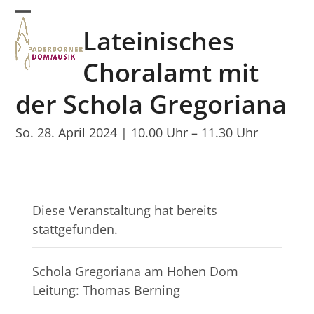
Skip
Open
Close
to
Lateinisches
mobile
mobile
content
menu
menu
Choralamt mit
der Schola Gregoriana
So. 28. April 2024 | 10.00 Uhr
–
11.30 Uhr
Diese Veranstaltung hat bereits
stattgefunden.
Schola Gregoriana am Hohen Dom
Leitung: Thomas Berning