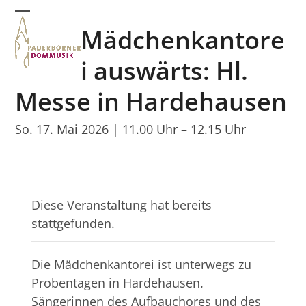
Skip
Open
Close
to
Mädchenkantore
mobile
mobile
content
menu
menu
i auswärts: Hl.
Messe in Hardehausen
So. 17. Mai 2026 | 11.00 Uhr
–
12.15 Uhr
Diese Veranstaltung hat bereits
stattgefunden.
Die Mädchenkantorei ist unterwegs zu
Probentagen in Hardehausen.
Sängerinnen des Aufbauchores und des