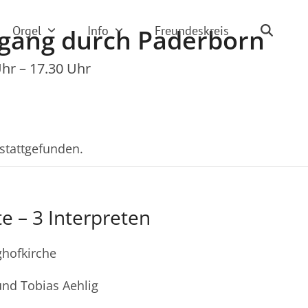
Orgel
Info
Freundeskreis
rgang durch Paderborn
Uhr
–
17.30 Uhr
 stattgefunden.
te – 3 Interpreten
ghofkirche
und Tobias Aehlig