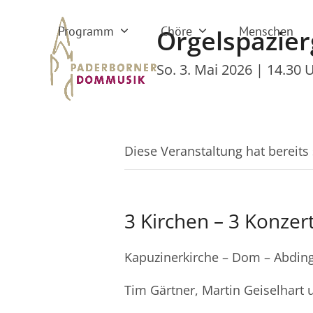
Skip
to
Programm
Chöre
Menschen
Orgelspazie
content
So. 3. Mai 2026 | 14.30 
Diese Veranstaltung hat bereits
3 Kirchen – 3 Konzer
Kapuzinerkirche – Dom – Abdin
Tim Gärtner, Martin Geiselhart 