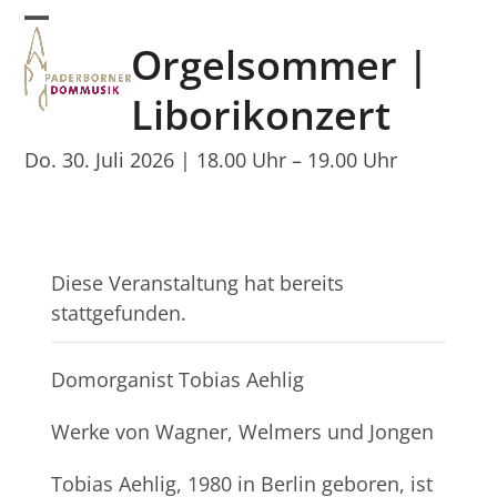
Skip
Open
Close
to
Orgelsommer |
mobile
mobile
content
menu
menu
Liborikonzert
Do. 30. Juli 2026 | 18.00 Uhr
–
19.00 Uhr
Diese Veranstaltung hat bereits
stattgefunden.
Domorganist Tobias Aehlig
Werke von Wagner, Welmers und Jongen
Tobias Aehlig, 1980 in Berlin geboren, ist