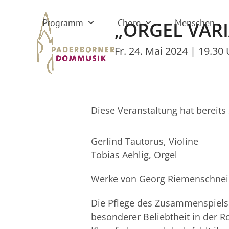
Skip
to
Programm
Chöre
Menschen
„ORGEL VARIA
content
Fr. 24. Mai 2024 | 19.30
Diese Veranstaltung hat bereits
Gerlind Tautorus, Violine
Tobias Aehlig, Orgel
Werke von Georg Riemenschneide
Die Pflege des Zusammenspiels v
besonderer Beliebtheit in der R