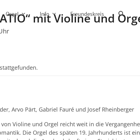
Orgel
Info
Freundeskreis
TIO“ mit Violine und Org
 Uhr
 stattgefunden.
r, Arvo Pärt, Gabriel Fauré und Josef Rheinberger
on Violine und Orgel reicht weit in die Vergangenhei
omantik. Die Orgel des späten 19. Jahrhunderts ist ei