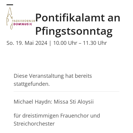
Skip
Open
Close
to
Pontifikalamt an
mobile
mobile
content
menu
menu
Pfingstsonntag
So. 19. Mai 2024 | 10.00 Uhr
–
11.30 Uhr
Diese Veranstaltung hat bereits
stattgefunden.
Michael Haydn: Missa Sti Aloysii
für dreistimmigen Frauenchor und
Streichorchester