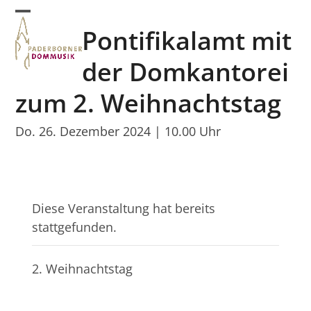
Skip
Open
Close
to
Pontifikalamt mit
mobile
mobile
content
menu
menu
der Domkantorei
zum 2. Weihnachtstag
Do. 26. Dezember 2024 | 10.00 Uhr
Diese Veranstaltung hat bereits
stattgefunden.
2. Weihnachtstag