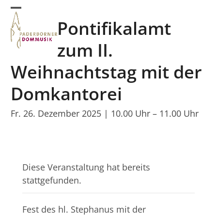
Skip
Open
Close
to
Pontifikalamt
mobile
mobile
content
menu
menu
zum II.
Weihnachtstag mit der
Domkantorei
Fr. 26. Dezember 2025 | 10.00 Uhr
–
11.00 Uhr
Diese Veranstaltung hat bereits
stattgefunden.
Fest des hl. Stephanus mit der