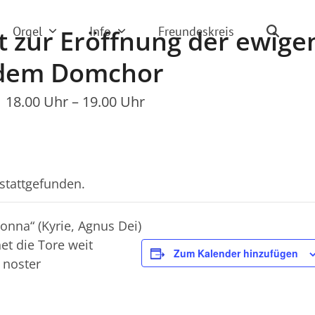
Orgel
Info
Freundeskreis
t zur Eröffnung der ewige
 dem Domchor
 18.00 Uhr
–
19.00 Uhr
 stattgefunden.
onna“ (Kyrie, Agnus Dei)
t die Tore weit
Zum Kalender hinzufügen
 noster