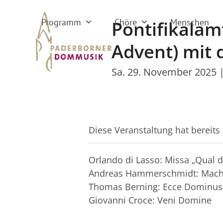
Skip
to
Programm
Chöre
Menschen
Pontifikalam
content
Advent) mit
Sa. 29. November 2025 |
Diese Veranstaltung hat bereits
Orlando di Lasso: Missa „Qual d
Andreas Hammerschmidt: Mache
Thomas Berning: Ecce Dominus
Giovanni Croce: Veni Domine