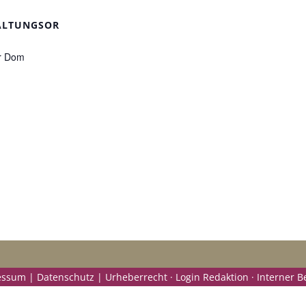
ALTUNGSOR
r Dom
ssum | Datenschutz | Urheberrecht ·
Login Redaktion ·
Interner B