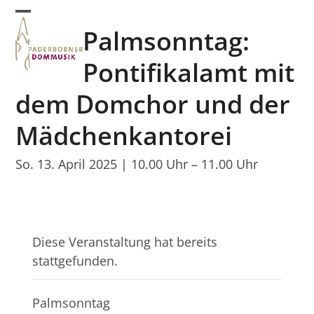
Skip
Open
Close
to
Palmsonntag:
mobile
mobile
content
menu
menu
Pontifikalamt mit
dem Domchor und der
Mädchenkantorei
So. 13. April 2025 | 10.00 Uhr
–
11.00 Uhr
Diese Veranstaltung hat bereits
stattgefunden.
Palmsonntag