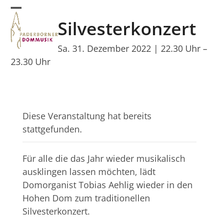
Skip
Open
Close
to
Silvesterkonzert
mobile
mobile
content
menu
menu
Sa. 31. Dezember 2022 | 22.30 Uhr
–
23.30 Uhr
Diese Veranstaltung hat bereits
stattgefunden.
Für alle die das Jahr wieder musikalisch
ausklingen lassen möchten, lädt
Domorganist Tobias Aehlig wieder in den
Hohen Dom zum traditionellen
Silvesterkonzert.