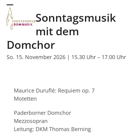
Skip
Open
Close
to
Sonntagsmusik
mobile
mobile
content
menu
menu
mit dem
Domchor
So. 15. November 2026 | 15.30 Uhr
–
17.00 Uhr
Maurice Duruflé: Requiem op. 7
Motetten
Paderborner Domchor
Mezzosopran
Leitung: DKM Thomas Berning