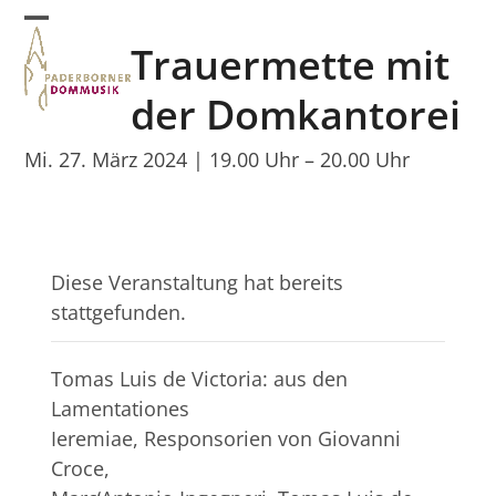
Skip
Open
Close
to
Trauermette mit
mobile
mobile
content
menu
menu
der Domkantorei
Mi. 27. März 2024 | 19.00 Uhr
–
20.00 Uhr
Diese Veranstaltung hat bereits
stattgefunden.
Tomas Luis de Victoria: aus den
Lamentationes
Ieremiae, Responsorien von Giovanni
Croce,