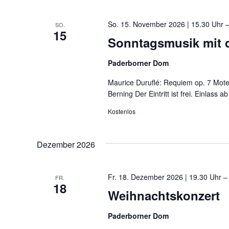
t
t
a
a
So. 15. November 2026 | 15.30 Uhr
SO.
15
l
l
Sonntagsmusik mit
t
t
Paderborner Dom
u
u
n
n
Maurice Duruflé: Requiem op. 7 Mo
Berning Der Eintritt ist frei. Einlass a
g
g
Kostenlos
e
e
n
n
Dezember 2026
S
u
Fr. 18. Dezember 2026 | 19.30 Uhr
FR.
c
18
Weihnachtskonzert
h
e
Paderborner Dom