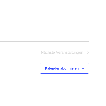
N
a
v
i
g
a
t
i
Nächste
Veranstaltungen
o
n
Kalender abonnieren