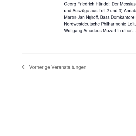
u
Georg Friedrich Händel: Der Messias
n
und Auszüge aus Teil 2 und 3) Annabe
Martin-Jan Nijhoff, Bass Domkantor
d
Nordwestdeutsche Philharmonie Lei
A
Wolfgang Amadeus Mozart in einer…
n
s
i
Vorherige
Veranstaltungen
c
h
t
e
n
,
N