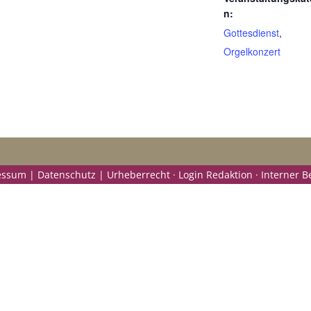
n:
Gottesdienst
,
Orgelkonzert
ssum | Datenschutz | Urheberrecht ·
Login Redaktion ·
Interner B