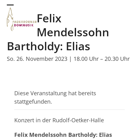
Skip
Open
Close
to
Felix
mobile
mobile
content
menu
menu
Mendelssohn
Bartholdy: Elias
So. 26. November 2023 | 18.00 Uhr
–
20.30 Uhr
Diese Veranstaltung hat bereits
stattgefunden.
Konzert in der Rudolf-Oetker-Halle
Felix Mendelssohn Bartholdy: Elias